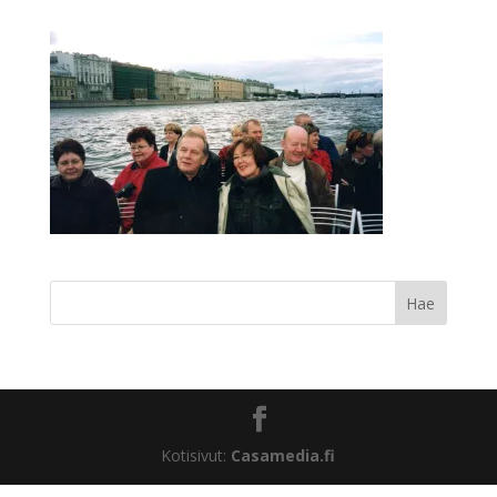
Kotisivut:
Casamedia.fi