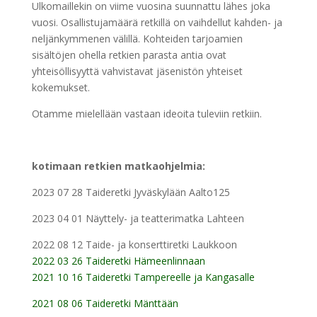
Ulkomaillekin on viime vuosina suunnattu lähes joka
vuosi. Osallistujamäärä retkillä on vaihdellut kahden- ja
neljänkymmenen välillä. Kohteiden tarjoamien
sisältöjen ohella retkien parasta antia ovat
yhteisöllisyyttä vahvistavat jäsenistön yhteiset
kokemukset.
Otamme mielellään vastaan ideoita tuleviin retkiin.
kotimaan retkien matkaohjelmia:
2023 07 28 Taideretki Jyväskylään Aalto125
2023 04 01 Näyttely- ja teatterimatka Lahteen
2022 08 12 Taide- ja konserttiretki Laukkoon
2022 03 26 Taideretki Hämeenlinnaan
2021 10 16 Taideretki Tampereelle ja Kangasalle
2021 08 06 Taideretki Mänttään