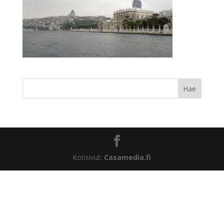
Kotisivut:
Casamedia.fi