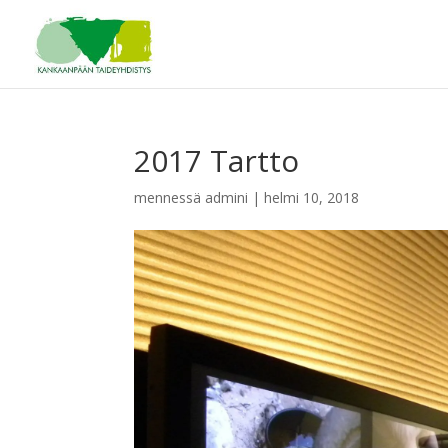
2017 Tartto
mennessä
admini
|
helmi 10, 2018