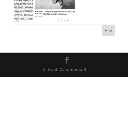
Kotisivut:
Casamedia.fi