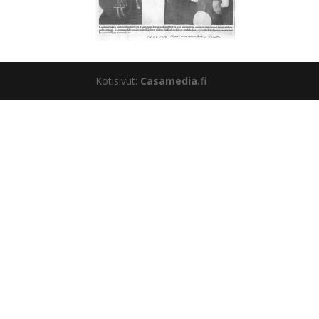
Kotisivut:
Casamedia.fi