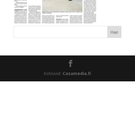
Kotisivut:
Casamedia.fi