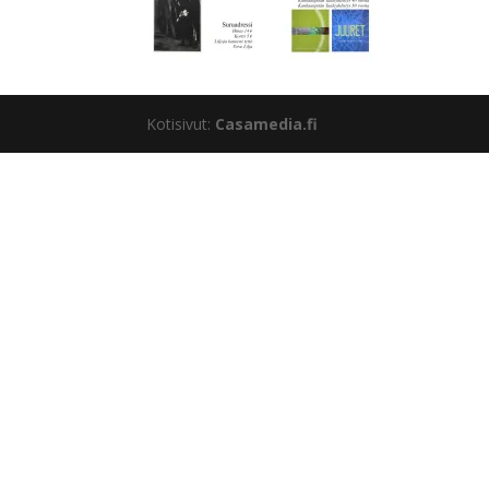
Kotisivut:
Casamedia.fi